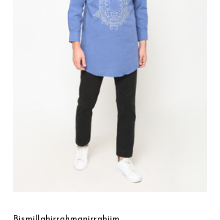
Bismillahirrahmanirrahiim