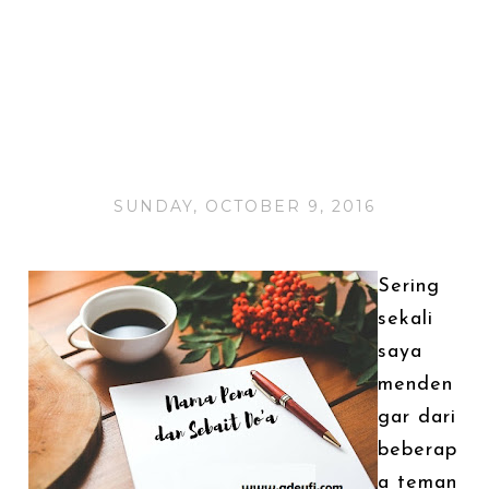
SUNDAY, OCTOBER 9, 2016
Sering
sekali
saya
menden
gar dari
beberap
a teman