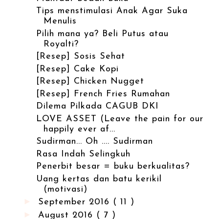
Tips menstimulasi Anak Agar Suka
Menulis
Pilih mana ya? Beli Putus atau
Royalti?
[Resep] Sosis Sehat
[Resep] Cake Kopi
[Resep] Chicken Nugget
[Resep] French Fries Rumahan
Dilema Pilkada CAGUB DKI
LOVE ASSET (Leave the pain for our
happily ever af...
Sudirman... Oh .... Sudirman
Rasa Indah Selingkuh
Penerbit besar = buku berkualitas?
Uang kertas dan batu kerikil
(motivasi)
►
September 2016
( 11 )
►
August 2016
( 7 )