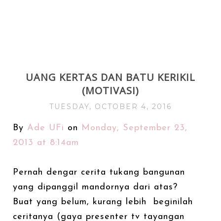
UANG KERTAS DAN BATU KERIKIL
(MOTIVASI)
TUESDAY, OCTOBER 4, 2016
By
Ade UFi
on
Monday, September 23,
2013 at 8:14am
Pernah dengar cerita tukang bangunan
yang dipanggil mandornya dari atas?
Buat yang belum, kurang lebih beginilah
ceritanya (gaya presenter tv tayangan