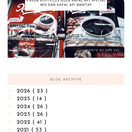
4 BEDA KOPI PLUS GULA KAPAL API SPECIAL
MIX DAN KAPAL API MANTAP
BLOG ARCHIVE
►
2026
( 23 )
►
2025
( 14 )
►
2024
( 26 )
►
2023
( 26 )
►
2022
( 41 )
►
2021
( 53 )