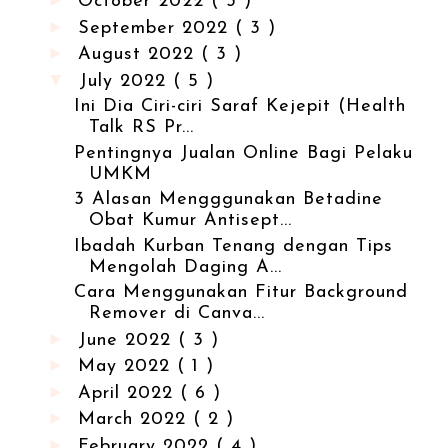
►
October 2022
( 3 )
►
September 2022
( 3 )
►
August 2022
( 3 )
▼
July 2022
( 5 )
Ini Dia Ciri-ciri Saraf Kejepit (Health
Talk RS Pr...
Pentingnya Jualan Online Bagi Pelaku
UMKM
3 Alasan Mengggunakan Betadine
Obat Kumur Antisept...
Ibadah Kurban Tenang dengan Tips
Mengolah Daging A...
Cara Menggunakan Fitur Background
Remover di Canva...
►
June 2022
( 3 )
►
May 2022
( 1 )
►
April 2022
( 6 )
►
March 2022
( 2 )
►
February 2022
( 4 )