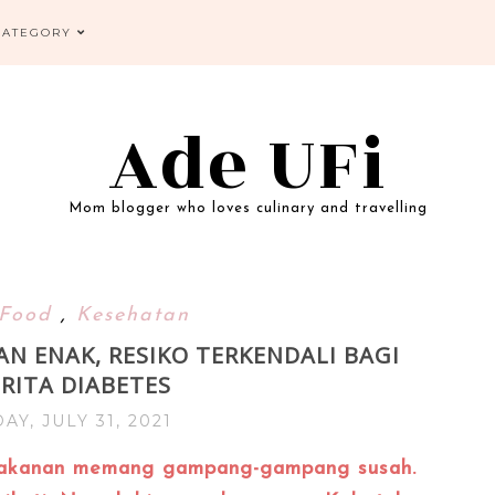
CATEGORY
Ade UFi
Mom blogger who loves culinary and travelling
Food
,
Kesehatan
AN ENAK, RESIKO TERKENDALI BAGI
RITA DIABETES
AY, JULY 31, 2021
 makanan memang gampang-gampang susah.