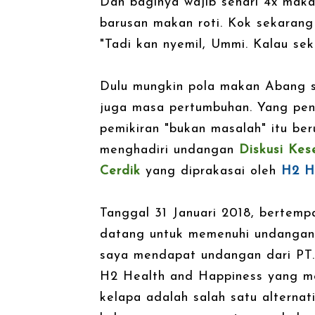
Dan baginya wajib sehari 4x maka
barusan makan roti. Kok sekaran
"Tadi kan nyemil, Ummi. Kalau se
Dulu mungkin pola makan Abang 
juga masa pertumbuhan. Yang pent
pemikiran "bukan masalah" itu ber
menghadiri undangan
Diskusi Kes
Cerdik
yang diprakasai oleh
H2 He
Tanggal 31 Januari 2018, bertemp
datang untuk memenuhi undangan d
saya mendapat undangan dari PT. K
H2 Health and Happiness yang me
kelapa adalah salah satu alterna