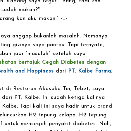
n. Kadang saya tegur, "Bang, tadi kan
g sudah makan?"
karang kan aku makan." -_-
saya anggap bukanlah masalah. Namanya
ing gizinya saya pantau. Tapi ternyata,
ubah jadi "masalah" setelah saya
ehatan bertajuk Cegah Diabetes dengan
alth and Happiness
dari
PT. Kalbe Farma
.
at di Restoran Akasaka Tei, Tebet, saya
ari PT. Kalbe. Ini sudah ketiga kalinya
albe. Tapi kali ini saya hadir untuk brand
luncurkan H2 tepung kelapa. H2 tepung
tif untuk mencegah penyakit diabetes. Nah,