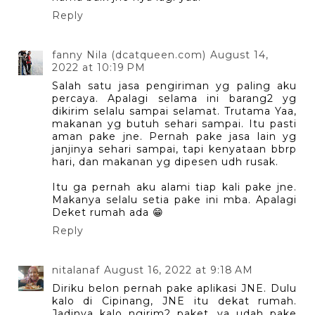
Reply
fanny Nila (dcatqueen.com)
August 14,
2022 at 10:19 PM
Salah satu jasa pengiriman yg paling aku
percaya. Apalagi selama ini barang2 yg
dikirim selalu sampai selamat. Trutama Yaa,
makanan yg butuh sehari sampai. Itu pasti
aman pake jne. Pernah pake jasa lain yg
janjinya sehari sampai, tapi kenyataan bbrp
hari, dan makanan yg dipesen udh rusak.
Itu ga pernah aku alami tiap kali pake jne.
Makanya selalu setia pake ini mba. Apalagi
Deket rumah ada 😁
Reply
nitalanaf
August 16, 2022 at 9:18 AM
Diriku belon pernah pake aplikasi JNE. Dulu
kalo di Cipinang, JNE itu dekat rumah.
Jadinya kalo ngirim2 paket, ya udah pake