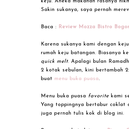
keju. Aneka makanan rasanya nikm
Sakin sukanya, saya pernah mere
Baca :
Review Mozza Bistro Bogor
Karena sukanya kami dengan keju,
rumah keju batangan. Biasanya ke
quick melt
. Apalagi bulan Ramadh
2 kotak sebulan, kini bertambah 2
buat
menu buka puasa
.
Menu buka puasa
favorite
kami se
Yang toppingnya bertabur coklat 
juga pernah tulis kok di blog ini.