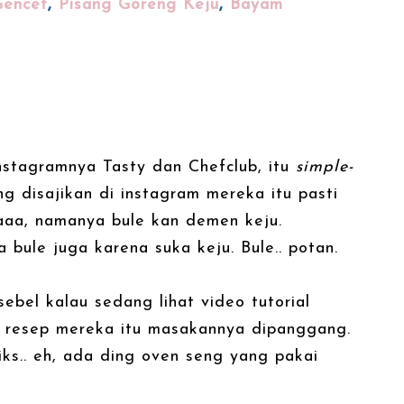
Gencet
,
Pisang Goreng Keju
,
Bayam
instagramnya Tasty dan Chefclub, itu
simple-
 disajikan di instagram mereka itu pasti
aaa, namanya bule kan demen keju.
 bule juga karena suka keju. Bule.. potan.
sebel kalau sedang lihat video tutorial
n resep mereka itu masakannya dipanggang.
iks.. eh, ada ding oven seng yang pakai
.