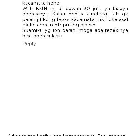
kacamata hehe
Wah KMN ini di bawah 30 juta ya biaaya
operasinya. Kalau minus silinderku sih gk
parah jd kdng lepas kacamata msh oke asal
gk kelamaan ntr pusing aja sih.
Suamiku yg lbh parah, moga ada rezekinya
bisa operasi lasik
Reply