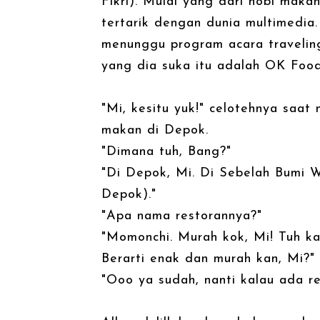
Fikri). Mulai yang dari hobi maka
tertarik dengan dunia multimedia. 
menunggu program acara traveling 
yang dia suka itu adalah OK Food
"Mi, kesitu yuk!" celotehnya saat
makan di Depok.
"Dimana tuh, Bang?"
"Di Depok, Mi. Di Sebelah Bumi W
Depok)."
"Apa nama restorannya?"
"Momonchi. Murah kok, Mi! Tuh k
Berarti enak dan murah kan, Mi?"
"Ooo ya sudah, nanti kalau ada rej