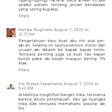
ngang-ngong2 hahaha. baca artikel ini jadi
sedikit paham tentang jeroan kendaraan
yang sering kupakai
Reply
Kartika Nugmalia
August 7, 2024 at
12:17 AM
Pengetahuan baru buat aku nih soal per-
aki-an. Selama ini taunya service motor dan
urusan aki dikasih ke bapak bapak hihihi.
Ternyata penting juga ya buat tau kapan
butuh pakai aki basah maupun kering. Tfs
Mak.
Reply
Era Wijaya Sapamama
August 7, 2024 at
5:42 AM
Artikelnya insightfull banget mba, terutama
karena ditulis perempuan. Aku ga nyangka
mba Ade ternyata memahami seputar aki
lho.